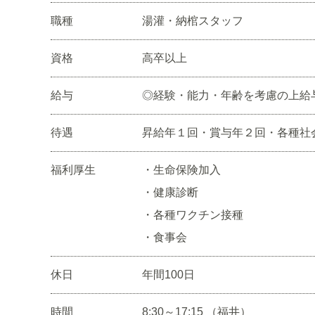
職種
湯灌・納棺スタッフ
資格
高卒以上
給与
◎経験・能力・年齢を考慮の上給
待遇
昇給年１回・賞与年２回・各種社
福利厚生
・生命保険加入
・健康診断
・各種ワクチン接種
・食事会
休日
年間100日
時間
8:30～17:15 （福井）