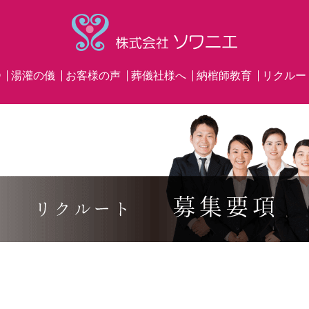
®
湯灌の儀
お客様の声
葬儀社様へ
納棺師教育
リクルー